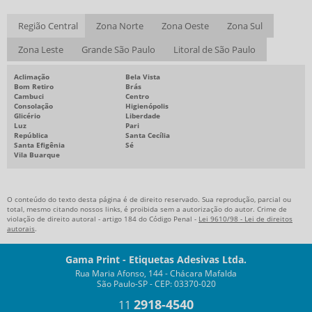
EMPRESA DE RÓTULOS E ETIQUETAS
Região Central
Zona Norte
Zona Oeste
Zona Sul
ETIQUETAS RESINADAS AUTO-ADESIVAS
Zona Leste
Grande São Paulo
Litoral de São Paulo
FÁBRICA DE RÓTULOS ADESIVOS
FORNECEDOR DE ETIQUETAS
Aclimação
Bela Vista
Bom Retiro
Brás
FORNECEDOR DE ETIQUETAS ADESIVAS
Cambuci
Centro
Consolação
Higienópolis
Glicério
Liberdade
IMPRESSÃO DE ETIQUETAS ADESIVAS
Luz
Pari
República
Santa Cecília
RÓTULOS ADESIVOS SP
Santa Efigênia
Sé
Vila Buarque
EMPRESAS DE ETIQUETAS E RÓTULOS ADESIVOS
DISTRIBUIDOR DE ETIQUETAS
O conteúdo do texto desta página é de direito reservado. Sua reprodução, parcial ou
EMPRESA DE ETIQUETAS
total, mesmo citando nossos links, é proibida sem a autorização do autor. Crime de
violação de direito autoral - artigo 184 do Código Penal -
Lei 9610/98 - Lei de direitos
autorais
.
Gama Print - Etiquetas Adesivas Ltda.
Rua Maria Afonso, 144 - Chácara Mafalda
São Paulo-SP - CEP: 03370-020
2918-4540
11