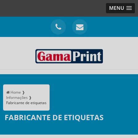
MENU
Home ❱
Informações ❱
Fabricante de etiquetas
FABRICANTE DE ETIQUETAS