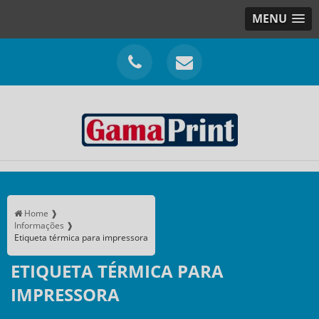
MENU
Home ❱
Informações ❱
Etiqueta térmica para impressora
ETIQUETA TÉRMICA PARA
IMPRESSORA