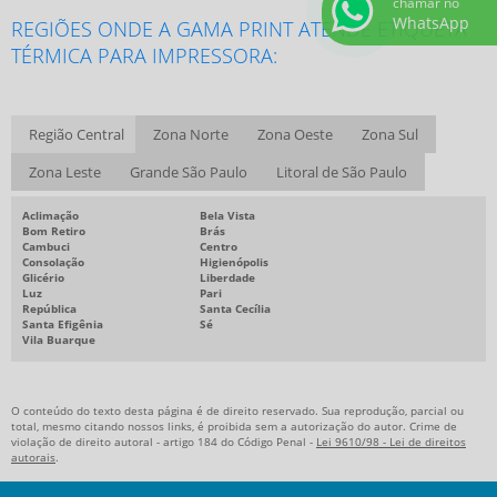
chamar no
WhatsApp
REGIÕES ONDE A GAMA PRINT ATENDE ETIQUETA
PLACAS DE SINALIZAÇÃO PERSONALIZADA SAÍDA
TÉRMICA PARA IMPRESSORA:
ADESIVOS VINIL IMPRESSOS PREÇO
EMPRESA DE RÓTULOS E ETIQUETAS
Região Central
Zona Norte
Zona Oeste
Zona Sul
ETIQUETAS RESINADAS AUTO-ADESIVAS
Zona Leste
Grande São Paulo
Litoral de São Paulo
FÁBRICA DE RÓTULOS ADESIVOS
FORNECEDOR DE ETIQUETAS
Aclimação
Bela Vista
Bom Retiro
Brás
FORNECEDOR DE ETIQUETAS ADESIVAS
Cambuci
Centro
Consolação
Higienópolis
Glicério
Liberdade
IMPRESSÃO DE ETIQUETAS ADESIVAS
Luz
Pari
República
Santa Cecília
RÓTULOS ADESIVOS SP
Santa Efigênia
Sé
Vila Buarque
EMPRESAS DE ETIQUETAS E RÓTULOS ADESIVOS
DISTRIBUIDOR DE ETIQUETAS
O conteúdo do texto desta página é de direito reservado. Sua reprodução, parcial ou
EMPRESA DE ETIQUETAS
total, mesmo citando nossos links, é proibida sem a autorização do autor. Crime de
violação de direito autoral - artigo 184 do Código Penal -
Lei 9610/98 - Lei de direitos
autorais
.